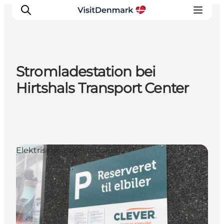
Stromladestation bei
Inspiration
Hirtshals Transport Center
Regionen
Erlebnisse
Unterkünfte
Reiseplanung
Elektrische Ladestationen