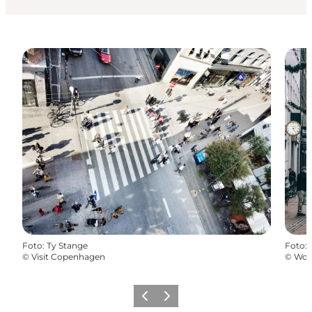
Foto
:
Ty Stange
Foto
:
©
Visit Copenhagen
©
Won
Zurück
Weiter