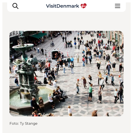
Shopping
Inspiration
Regionen
Erlebnisse
Unterkünfte
Reiseplanung
Foto
:
Ty Stange