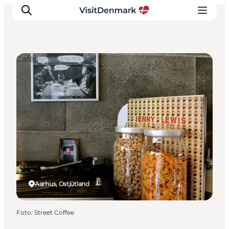
Cafés
Inspiration
Regionen
Erlebnisse
Unterkünfte
Reiseplanung
Aarhus, Ostjütland
Foto
:
Street Coffee