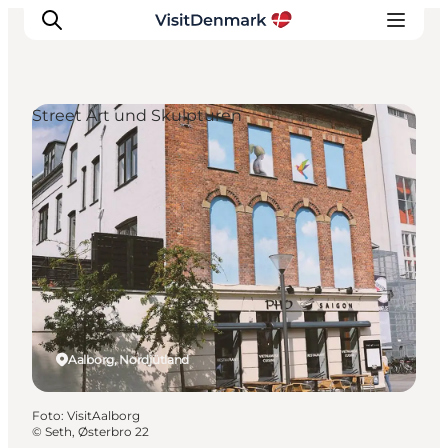
Street Art und Skulpturen
Inspiration
Regionen
Erlebnisse
Unterkünfte
Reiseplanung
Aalborg, Nordjütland
Foto
:
VisitAalborg
©
Seth, Østerbro 22