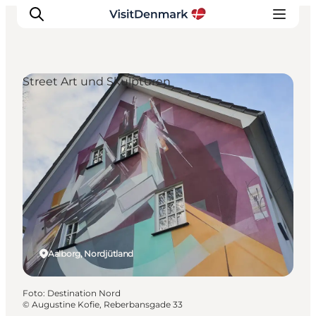
Street Art und Skulpturen
Inspiration
Regionen
Erlebnisse
Unterkünfte
Reiseplanung
Aalborg, Nordjütland
Foto
:
Destination Nord
©
Augustine Kofie, Reberbansgade 33