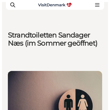
Strandtoiletten Sandager
Inspiration
Næs (im Sommer geöffnet)
Regionen
Erlebnisse
Unterkünfte
Reiseplanung
WC