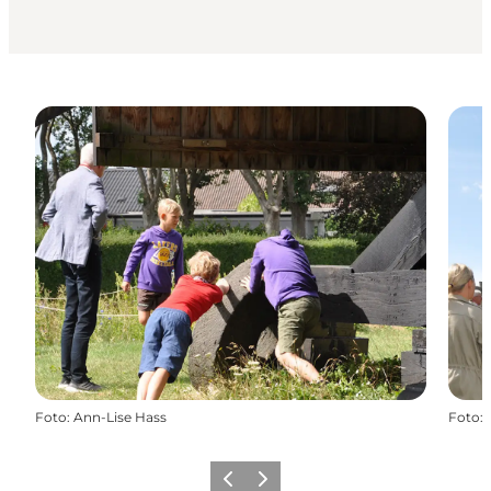
Foto
:
Ann-Lise Hass
Foto
:
Zurück
Weiter