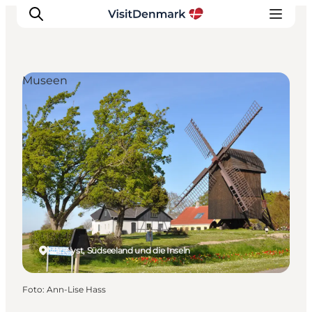
Museen
Inspiration
Regionen
Erlebnisse
Unterkünfte
Reiseplanung
Marielyst, Südseeland und die Inseln
Foto
:
Ann-Lise Hass