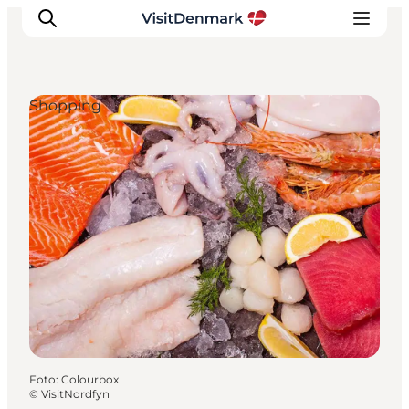
Shopping
Inspiration
Regionen
Erlebnisse
Unterkünfte
Reiseplanung
Foto
:
Colourbox
©
VisitNordfyn