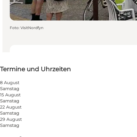
Foto
:
VisitNordfyn
Termine und Uhrzeiten
Termine und Uhrzeiten
Kostenlos
Website besuchen
8 August
Samstag
Freunde, Mein Partner, Mir selbst
15 August
Samstag
22 August
Samstag
29 August
Samstag