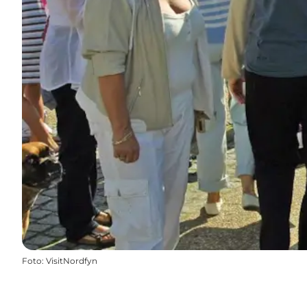
Foto
:
VisitNordfyn