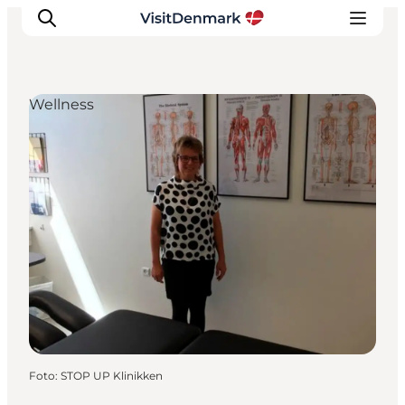
Wellness
Inspiration
Regionen
Erlebnisse
Unterkünfte
Reiseplanung
Foto
:
STOP UP Klinikken