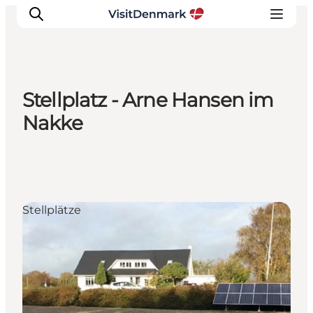
Stellplatz - Arne Hansen im
Inspiration
Nakke
Regionen
Erlebnisse
Unterkünfte
Reiseplanung
Stellplätze