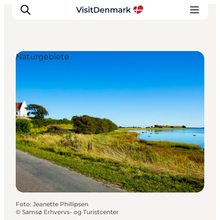
Naturgebiete
Inspiration
Regionen
Erlebnisse
Unterkünfte
Reiseplanung
Foto
:
Jeanette Phillipsen
©
Samsø Erhvervs- og Turistcenter