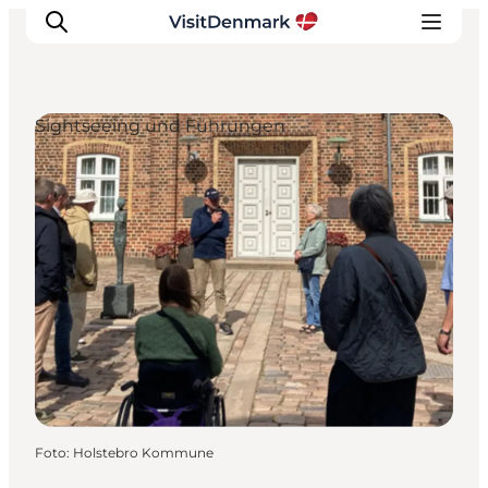
Sightseeing und Führungen
Inspiration
Regionen
Erlebnisse
Unterkünfte
Reiseplanung
Foto
:
Holstebro Kommune