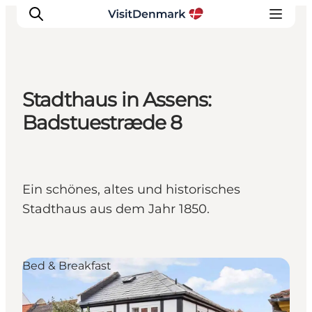
Stadthaus in Assens:
Inspiration
Badstuestræde 8
Regionen
Erlebnisse
Unterkünfte
Ein schönes, altes und historisches
Reiseplanung
Stadthaus aus dem Jahr 1850.
Bed & Breakfast