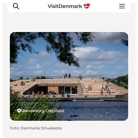
Badeseen
Inspiration
Regionen
Erlebnisse
Unterkünfte
Reiseplanung
Skanderborg, Ostjütland
Foto
:
Danmarks Smukkeste