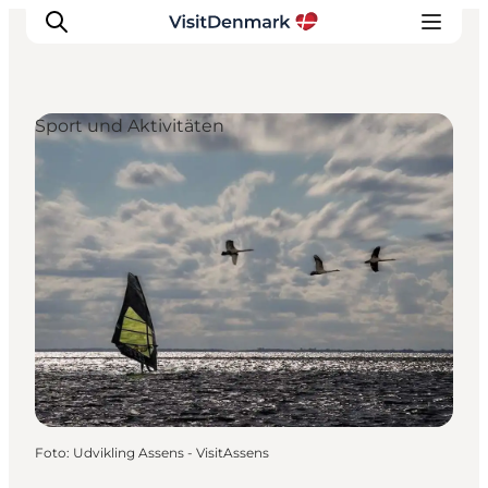
Sport und Aktivitäten
Inspiration
Regionen
Erlebnisse
Unterkünfte
Reiseplanung
Foto
:
Udvikling Assens - VisitAssens