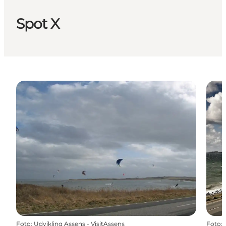
Spot X
Foto
:
Udvikling Assens - VisitAssens
Foto
: