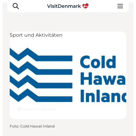
Sport und Aktivitäten
Inspiration
Regionen
Erlebnisse
Unterkünfte
Reiseplanung
Thisted, Nordjütland
Foto
:
Cold Hawaii Inland