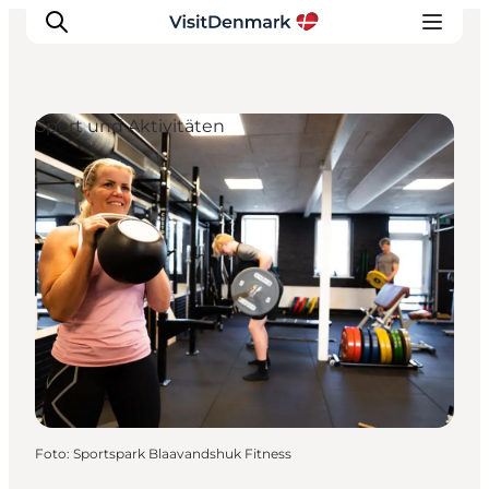
Sport und Aktivitäten
Inspiration
Regionen
Erlebnisse
Unterkünfte
Reiseplanung
Foto
:
Sportspark Blaavandshuk Fitness