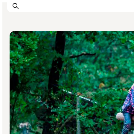
Spielplätze
Inspiration
Regionen
Erlebnisse
Unterkünfte
Reiseplanung