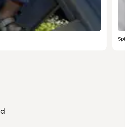
Spi
ed