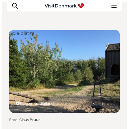
Spielplätze
Inspiration
Regionen
Erlebnisse
Unterkünfte
Reiseplanung
Skagen, Nordjütland
Foto
:
Claus Bruun