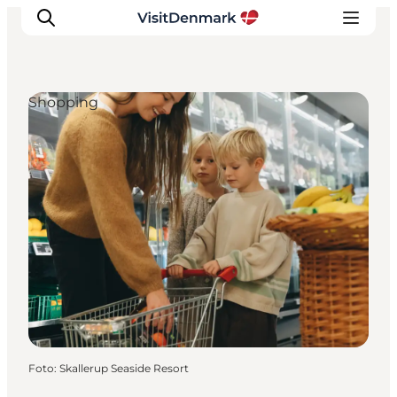
Shopping
Inspiration
Regionen
Erlebnisse
Unterkünfte
Reiseplanung
Foto
:
Skallerup Seaside Resort