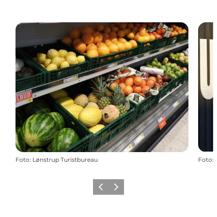
Foto
:
Lønstrup Turistbureau
Foto
:
Zurück
Weiter