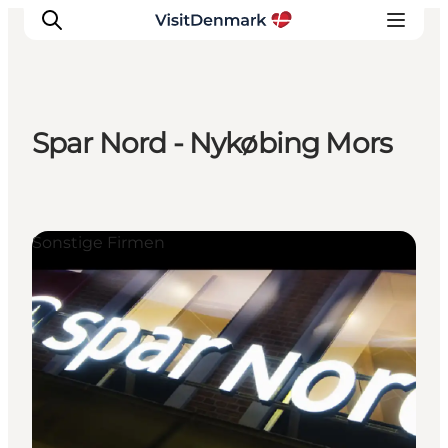
Spar Nord - Nykøbing Mors
Inspiration
Regionen
Erlebnisse
Sonstige Firmen
Unterkünfte
Reiseplanung