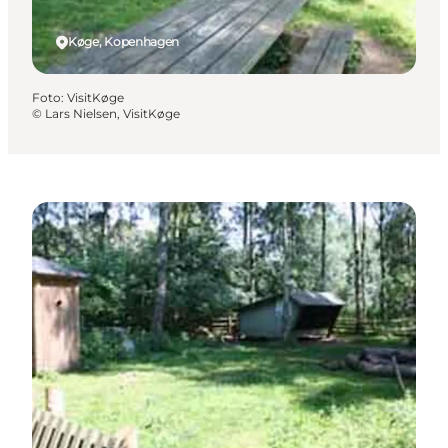
Køge, Kopenhagen
Foto
:
VisitKøge
©
Lars Nielsen, VisitKøge