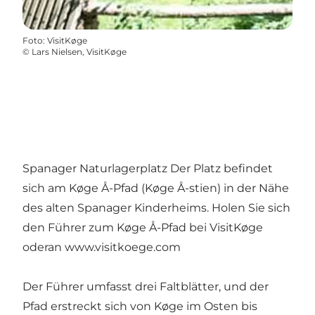
Foto
:
VisitKøge
©
Lars Nielsen, VisitKøge
Spanager Naturlagerplatz Der Platz befindet
sich am Køge Å-Pfad (Køge Å-stien) in der Nähe
des alten Spanager Kinderheims. Holen Sie sich
den Führer zum Køge Å-Pfad bei VisitKøge
oderan
www.visitkoege.com
Der Führer umfasst drei Faltblätter, und der
Pfad erstreckt sich von Køge im Osten bis