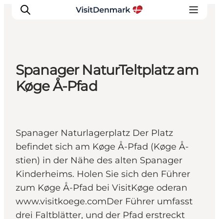
Spanager NaturTeltplatz am
Inspiration
Køge Å-Pfad
Regionen
Erlebnisse
Unterkünfte
Spanager Naturlagerplatz Der Platz
Reiseplanung
befindet sich am Køge Å-Pfad (Køge Å-
stien) in der Nähe des alten Spanager
Kinderheims. Holen Sie sich den Führer
zum Køge Å-Pfad bei VisitKøge oderan
www.visitkoege.comDer Führer umfasst
drei Faltblätter, und der Pfad erstreckt