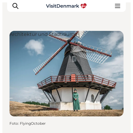
Architektur und Stadträume
Inspiration
Regionen
Erlebnisse
Unterkünfte
Reiseplanung
Foto
:
FlyingOctober