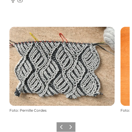
Facebook
instagram
Foto
:
Pernille Cordes
Foto
:
Zurück
Weiter