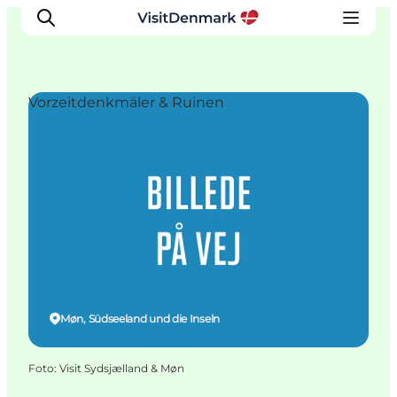
Vorzeitdenkmäler & Ruinen
Inspiration
Regionen
Erlebnisse
Unterkünfte
Reiseplanung
Møn, Südseeland und die Inseln
Foto
:
Visit Sydsjælland & Møn