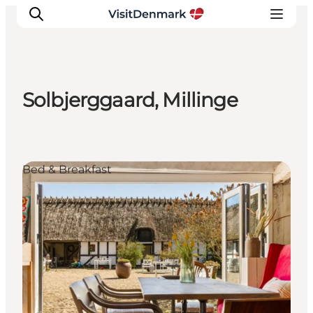
Solbjerggaard, Millinge
Inspiration
Regionen
Erlebnisse
Bed & Breakfast
Unterkünfte
Reiseplanung