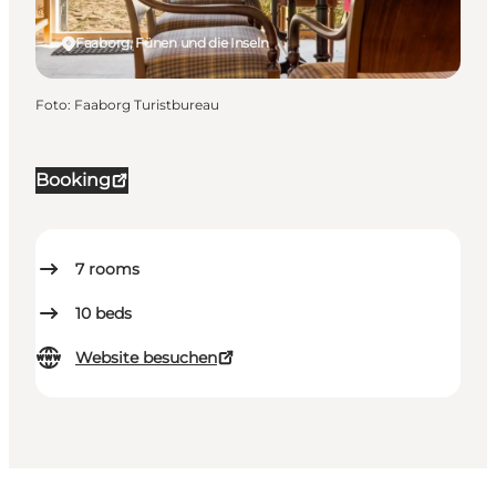
Faaborg, Fünen und die Inseln
Foto
:
Faaborg Turistbureau
Booking
7
rooms
10
beds
Website besuchen