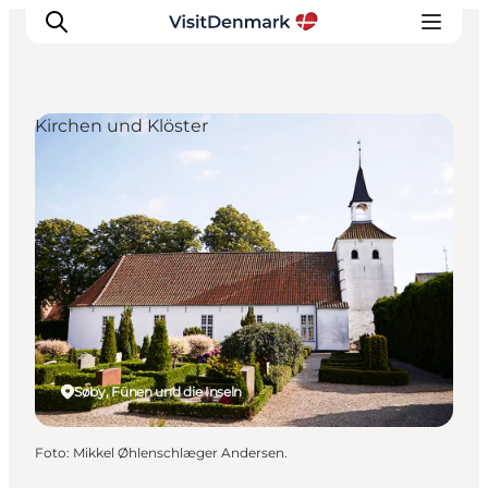
Kirchen und Klöster
Inspiration
Regionen
Erlebnisse
Unterkünfte
Reiseplanung
Søby, Fünen und die Inseln
Foto
:
Mikkel Øhlenschlæger Andersen.