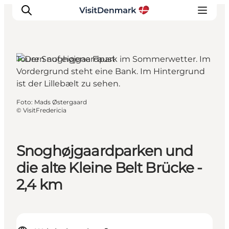
Touren auf eigene Faust
Inspiration
Regionen
Foto
:
Mads Østergaard
©
VisitFredericia
Erlebnisse
Unterkünfte
Reiseplanung
Snoghøjgaardparken und
die alte Kleine Belt Brücke -
2,4 km