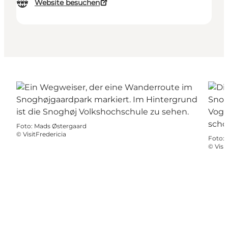
Website besuchen
Foto
:
Mads Østergaard
©
VisitFredericia
Foto
:
©
Visi