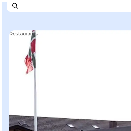
Restaurants
Inspiration
Regionen
Erlebnisse
Unterkünfte
Reiseplanung