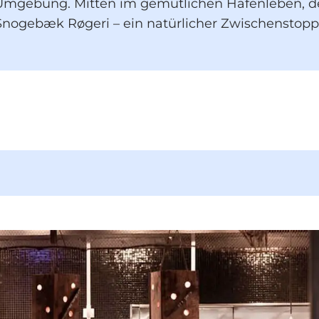
r Umgebung. Mitten im gemütlichen Hafenleben, d
nogebæk Røgeri – ein natürlicher Zwischenstopp 