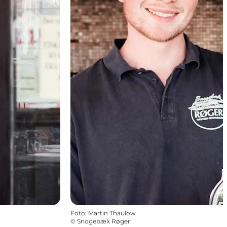
Foto
:
Martin Thaulow
©
Snogebæk Røgeri