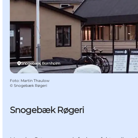
Snogebæk, Bornholm
Foto
:
Martin Thaulow
©
Snogebæk Røgeri
Snogebæk Røgeri