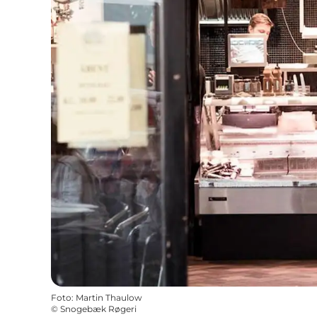
Foto
:
Martin Thaulow
©
Snogebæk Røgeri