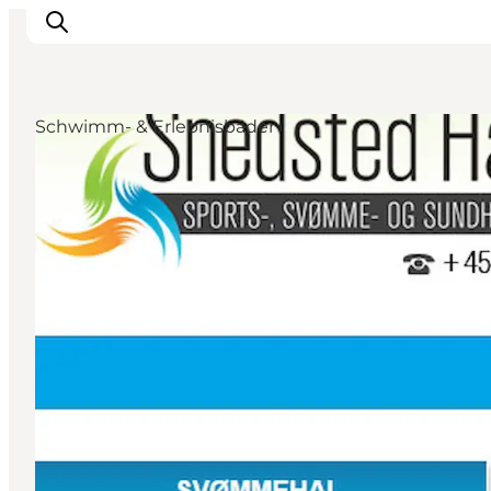
Schwimm- & Erlebnisbäder
Inspiration
Regionen
Erlebnisse
Unterkünfte
Reiseplanung