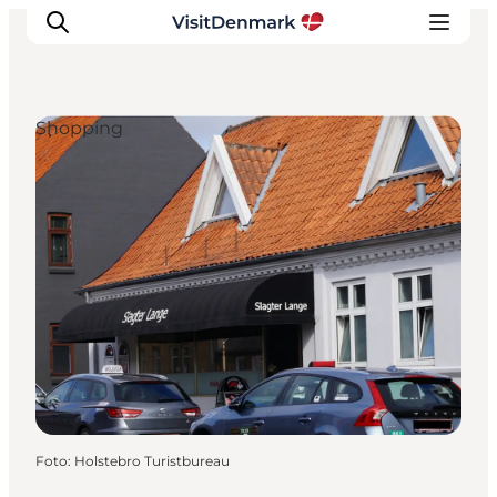
Shopping
Inspiration
Regionen
Erlebnisse
Unterkünfte
Reiseplanung
Foto
:
Holstebro Turistbureau