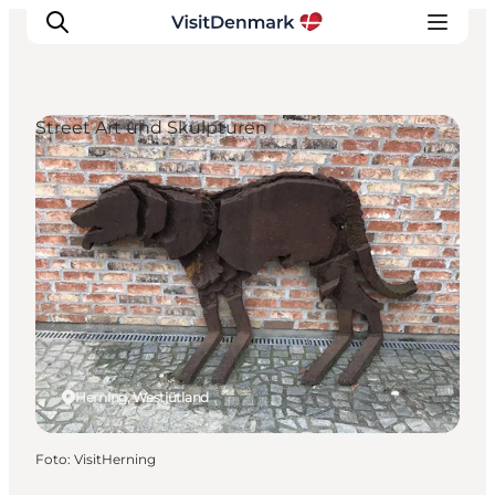
Street Art und Skulpturen
Inspiration
Regionen
Erlebnisse
Unterkünfte
Reiseplanung
Herning, Westjütland
Foto
:
VisitHerning