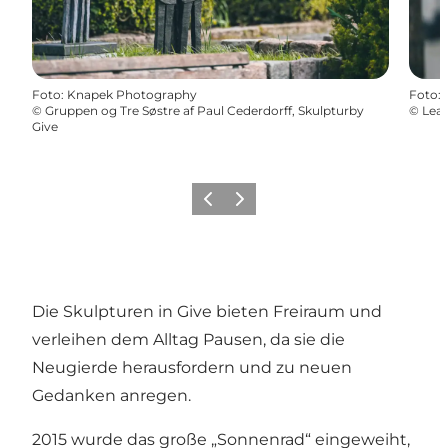
Foto
:
Knapek Photography
Foto
:
©
Gruppen og Tre Søstre af Paul Cederdorff, Skulpturby
©
Leap
Give
Zurück
Weiter
Die Skulpturen in Give bieten Freiraum und
verleihen dem Alltag Pausen, da sie die
Neugierde herausfordern und zu neuen
Gedanken anregen.
2015 wurde das große „Sonnenrad“ eingeweiht,