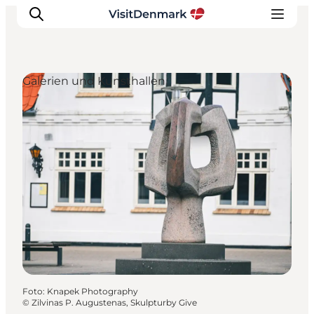
Galerien und Kunsthallen
Inspiration
Regionen
Erlebnisse
Unterkünfte
Reiseplanung
Foto
:
Knapek Photography
©
Zilvinas P. Augustenas, Skulpturby Give