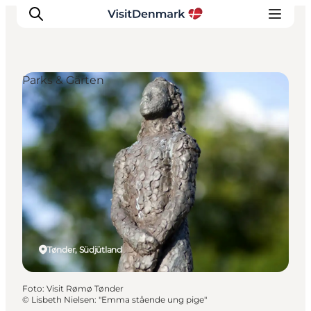
Parks & Gärten
Inspiration
Regionen
Erlebnisse
Unterkünfte
Reiseplanung
Tønder, Südjütland
Foto
:
Visit Rømø Tønder
©
Lisbeth Nielsen: "Emma stående ung pige"