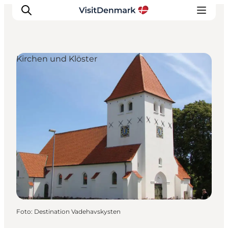
Kirchen und Klöster
Inspiration
Regionen
Erlebnisse
Unterkünfte
Reiseplanung
Foto
:
Destination Vadehavskysten