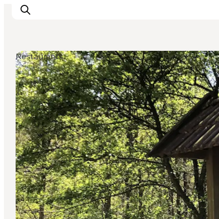
Restaurants
Inspiration
Regionen
Erlebnisse
Unterkünfte
Reiseplanung