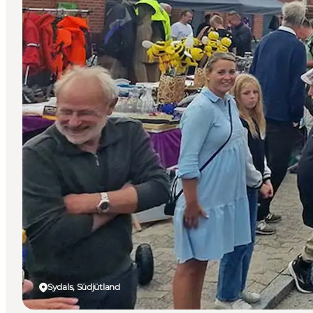
Sydals, Südjütland