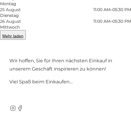
Montag
25 August
11:00 AM–05:30 PM
Wir konzentrieren uns auf schönes Design,
Dienstag
26 August
11:00 AM–05:30 PM
hohe Qualität und gute Passform. Wir
Mittwoch
präsentieren eine Auswahl an Produkten wie
Mehr laden
Schuhe, Stiefel, Sneaker, Kleidung und
Accessoires.
Wir hoffen, Sie für Ihren nächsten Einkauf in
unserem Geschäft inspirieren zu können!
Viel Spaß beim Einkaufen…
instagram
facebook