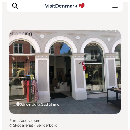
Shopping
Inspiration
Regionen
Erlebnisse
Unterkünfte
Reiseplanung
Sønderborg, Südjütland
Foto
:
Axel Nielsen
©
Skogalleriet - Sønderborg