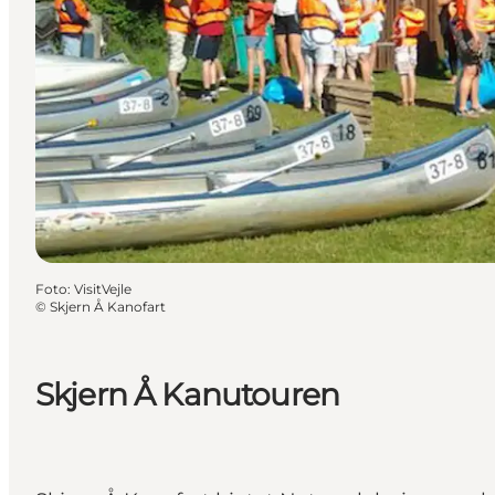
Foto
:
VisitVejle
©
Skjern Å Kanofart
Skjern Å Kanutouren