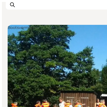
Bootsvermieter
Inspiration
Regionen
Erlebnisse
Unterkünfte
Reiseplanung