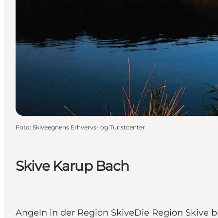
Foto
:
Skiveegnens Erhvervs- og Turistcenter
Skive Karup Bach
Angeln in der Region SkiveDie Region Skive b