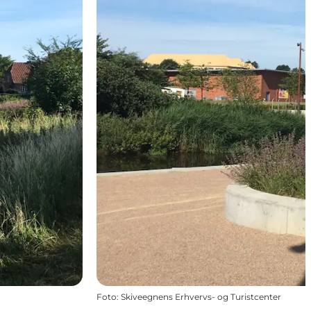
Foto
:
Skiveegnens Erhvervs- og Turistcenter