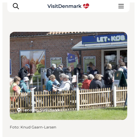
Shopping
Inspiration
Regionen
Erlebnisse
Unterkünfte
Reiseplanung
Hærvejen, Südjütland
Foto
:
Knud Gaarn-Larsen