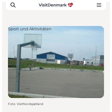
Sport und Aktivitäten
Inspiration
Regionen
Erlebnisse
Unterkünfte
Reiseplanung
Foto
:
VisitNordsjælland