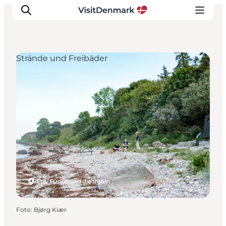
Strände und Freibäder
Inspiration
Regionen
Erlebnisse
Unterkünfte
Reiseplanung
Ærø, Fünen und die Inseln
Foto
:
Bjørg Kiær