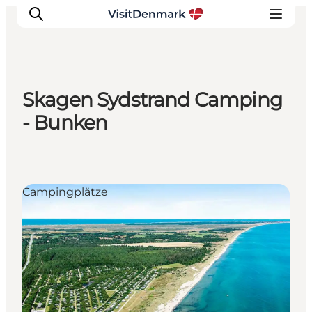
Skagen Sydstrand Camping
Inspiration
- Bunken
Regionen
Erlebnisse
Unterkünfte
Campingplätze
Reiseplanung