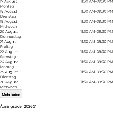
17 August
11:30 AM–09:30 PM
eigene Art zu genießen. Café, Weinbar und
Montag
18 August
11:30 AM–09:30 PM
Restaurant verschmelzen zu einem
Dienstag
entspannten Konzept, in dem man genauso
19 August
11:30 AM–09:30 PM
gut mittags zu Abend essen oder abends zu
Mittwoch
20 August
11:30 AM–09:30 PM
Mittag essen kann. Ein gutes Glas Wein fühlt
Donnerstag
sich hier auf dem Sofa genauso richtig an wie
21 August
11:30 AM–09:30 PM
Freitag
am Tisch.
22 August
11:30 AM–09:30 PM
Samstag
Die Speisekarte reicht von Sandwiches und
24 August
11:30 AM–09:30 PM
kleinen Gerichten bis hin zu kreativen
Montag
25 August
11:30 AM–09:30 PM
Tagesempfehlungen und größeren Gerichten
Dienstag
zum Teilen. Im Mittelpunkt stehen gute
26 August
11:30 AM–09:30 PM
Geschmackserlebnisse statt fester Regeln, und
Mittwoch
die Küche lädt dazu ein, Neues zu entdecken
Mehr laden
und gemeinsam zu genießen.
Åbningstider 2026
Wein spielt im Vildbassen eine besondere Rolle.