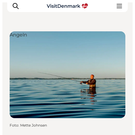
Angeln
Inspiration
Regionen
Erlebnisse
Unterkünfte
Reiseplanung
Foto
:
Mette Johnsen