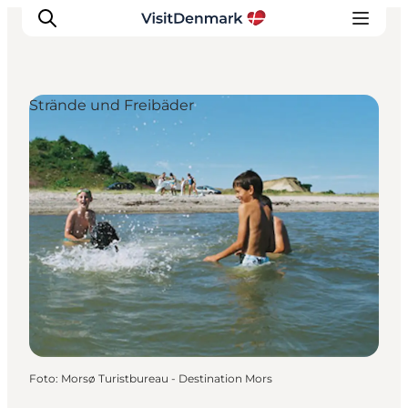
Strände und Freibäder
Inspiration
Regionen
Erlebnisse
Unterkünfte
Reiseplanung
Foto
:
Morsø Turistbureau - Destination Mors