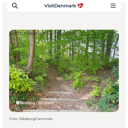
Sightseeing und Führungen
Inspiration
Regionen
Erlebnisse
Unterkünfte
Reiseplanung
Silkeborg, Ostjütland
Foto
:
SilkeborgCaminoen