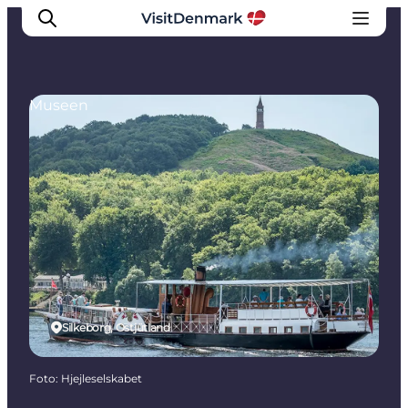
Museen
Inspiration
Regionen
Erlebnisse
Unterkünfte
Reiseplanung
Silkeborg, Ostjütland
Foto
:
Hjejleselskabet